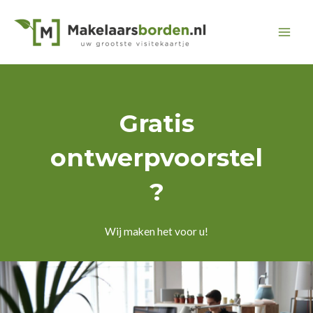
Ga
naar
Mai
de
inhoud
Men
Gratis
ontwerpvoorstel
?
Wij maken het voor u!