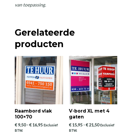
van toepassing.
Gerelateerde
producten
Raambord vlak
V-bord XL met 4
100×70
gaten
Prijsklasse:
Prijsklasse:
€
9,50
-
€
16,95
€
15,95
-
€
21,50
Exclusief
Exclusief
€ 9,50
€ 15,95
BTW.
BTW.