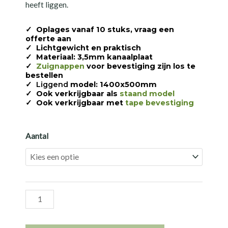
heeft liggen.
✓
Oplages vanaf 10 stuks, vraag een
offerte aan
✓
Lichtgewicht en praktisch
✓
Materiaal: 3,5mm kanaalplaat
✓
Zuignappen
voor bevestiging zijn los te
bestellen
✓
Liggend
model: 1400x500mm
✓
Ook verkrijgbaar als
staand model
✓
Ook verkrijgbaar met
tape bevestiging
Aantal
Liggend
V-
bord