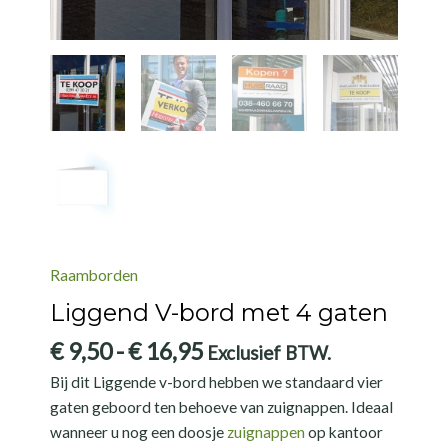
Raamborden
Liggend V-bord met 4 gaten
Prijsklasse:
€
9,50
-
€
16,95
Exclusief BTW.
€ 9,50
Bij dit Liggende v-bord hebben we standaard vier
tot
gaten geboord ten behoeve van zuignappen. Ideaal
€ 16,95
wanneer u nog een doosje
zuignappen
op kantoor