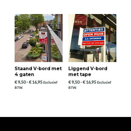
tot
tot
€ 16,95
€ 21,50
Staand V-bord met
Liggend V-bord
4 gaten
met tape
Prijsklasse:
Prijsklasse:
€
9,50
-
€
16,95
€
9,50
-
€
16,95
Exclusief
Exclusief
€ 9,50
€ 9,50
BTW.
BTW.
tot
tot
€ 16,95
€ 16,95