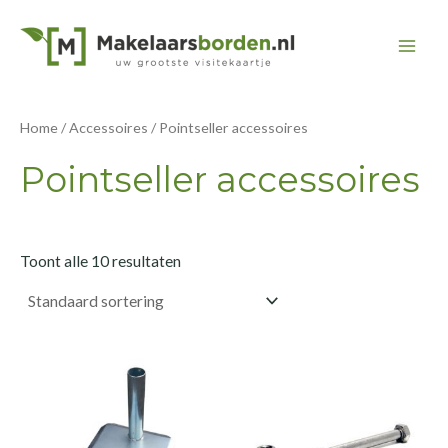
Ga
naar
Mai
de
inhoud
Men
Home
/
Accessoires
/ Pointseller accessoires
Pointseller accessoires
Toont alle 10 resultaten