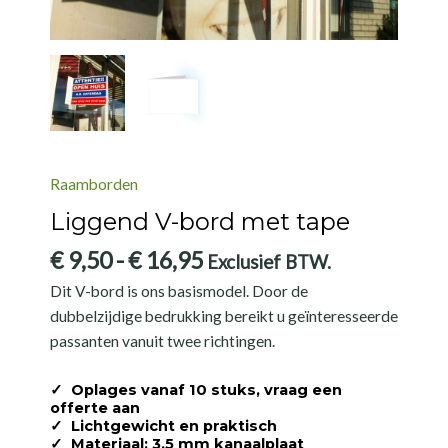
Raamborden
Liggend V-bord met tape
Prijsklasse:
€
9,50
-
€
16,95
Exclusief BTW.
€ 9,50
Dit V-bord is ons basismodel. Door de
tot
dubbelzijdige bedrukking bereikt u geïnteresseerde
€ 16,95
passanten vanuit twee richtingen.
✓
Oplages vanaf 10 stuks, vraag een
offerte aan
✓
Lichtgewicht en praktisch
✓
Materiaal: 3,5 mm kanaalplaat