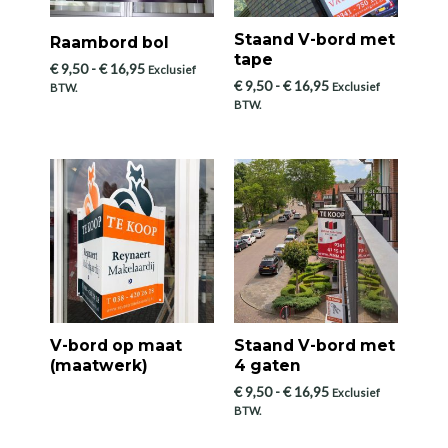
Staand V-bord met
Raambord bol
tape
Prijsklasse:
€
9,50
-
€
16,95
Exclusief
Prijsklasse:
€ 9,50
€
9,50
-
€
16,95
Exclusief
BTW.
€ 9,50
tot
BTW.
tot
€ 16,95
€ 16,95
V-bord op maat
Staand V-bord met
(maatwerk)
4 gaten
Prijsklasse:
€
9,50
-
€
16,95
Exclusief
€ 9,50
BTW.
tot
€ 16,95