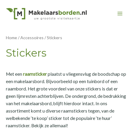
Ga
naar
Mai
de
inhoud
Men
Home
/
Accessoires
/ Stickers
Stickers
Met een
raamsticker
plaatst u vliegensvlug de boodschap op
een makelaarsbord. Bijvoorbeeld op een tuinbord of een
raambord. Het grote voordeel van onze stickers is dat er
geen lijmresten achterblijven. De ondergrond, de bedrukking
van het makelaarsbord, blijft hierdoor intact. In ons
assortiment komt u diverse raamstickers tegen, van de
welbekende ‘te koop’ sticker tot de populaire ‘te huur’
raamsticker. Bekijk ze allemaal!