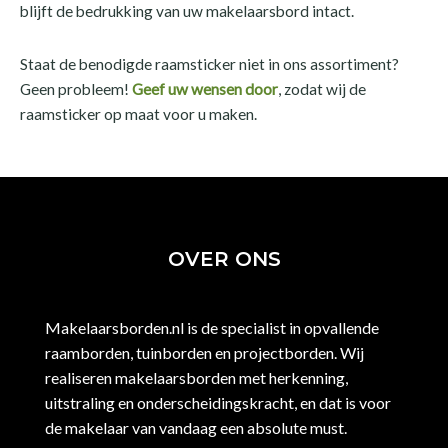
blijft de bedrukking van uw makelaarsbord intact.
Staat de benodigde raamsticker niet in ons assortiment?
Geen probleem!
Geef uw wensen door
, zodat wij de
raamsticker op maat voor u maken.
OVER ONS
Makelaarsborden.nl is de specialist in opvallende
raamborden, tuinborden en projectborden. Wij
realiseren makelaarsborden met herkenning,
uitstraling en onderscheidingskracht, en dat is voor
de makelaar van vandaag een absolute must.