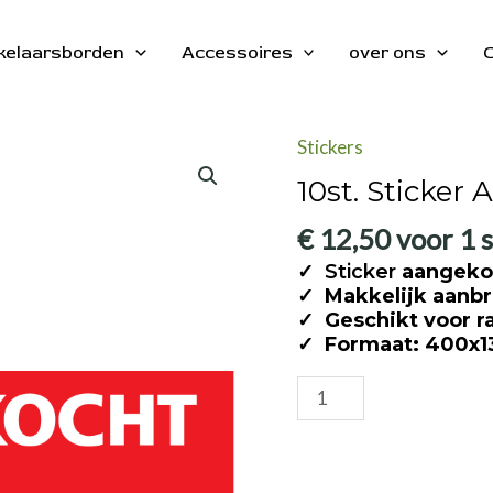
kelaarsborden
Accessoires
over ons
C
Stickers
10st. Sticke
€
12,50
voor 1 s
✓
Sticker
aangeko
✓
Makkelijk aanb
✓
Geschikt voor r
✓
Formaat: 400x
10st.
Sticker
AANGEKOCHT
VIA