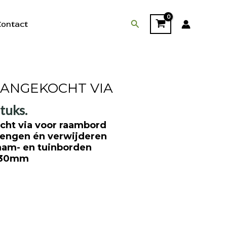
Zoeken
ontact
r AANGEKOCHT VIA
tuks.
cht via voor raambord
rengen én verwijderen
aam- en tuinborden
130mm