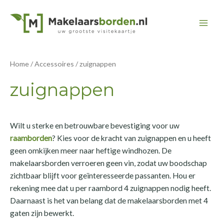
Ga
naar
Mai
de
inhoud
Men
Home
/
Accessoires
/ zuignappen
zuignappen
Wilt u sterke en betrouwbare bevestiging voor uw
raamborden
? Kies voor de kracht van zuignappen en u heeft
geen omkijken meer naar heftige windhozen. De
makelaarsborden verroeren geen vin, zodat uw boodschap
zichtbaar blijft voor geïnteresseerde passanten. Hou er
rekening mee dat u per raambord 4 zuignappen nodig heeft.
Daarnaast is het van belang dat de makelaarsborden met 4
gaten zijn bewerkt.