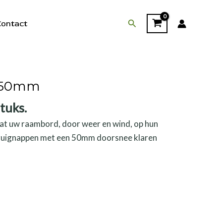
Zoeken
ontact
p 50mm
tuks.
 dat uw raambord, door weer en wind, op hun
e zuignappen met een 50mm doorsnee klaren