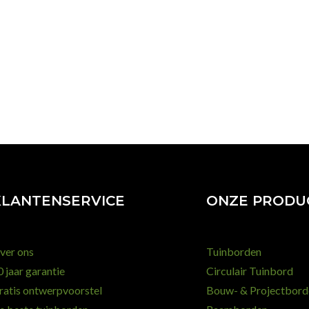
KLANTENSERVICE
ONZE PRODU
ver ons
Tuinborden
 jaar garantie
Circulair Tuinbord
ratis ontwerpvoorstel
Bouw- & Projectbord