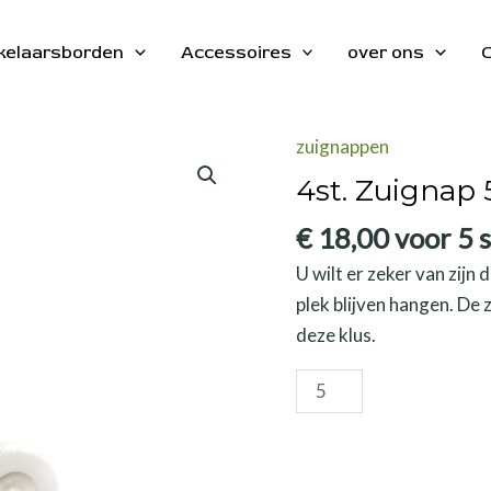
kelaarsborden
Accessoires
over ons
C
zuignappen
4st. Zuigna
€
18,00
voor 5 s
U wilt er zeker van zijn
plek blijven hangen. D
deze klus.
4st.
Zuignap
50mm
aantal